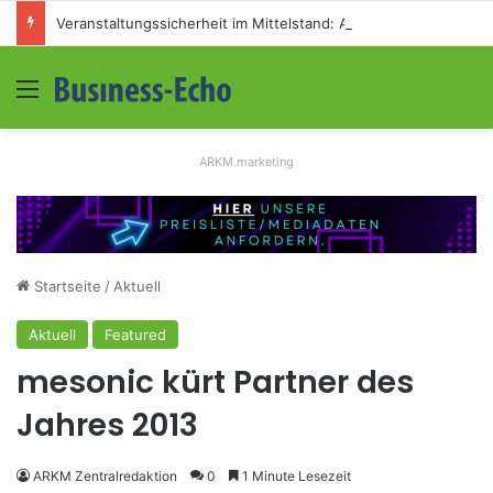
Veranstaltungssicherheit im Mittelstand: Absperrkonzepte für temporäre Außengelände
Menü
S
ARKM.marketing
Startseite
/
Aktuell
Aktuell
Featured
mesonic kürt Partner des
Jahres 2013
ARKM Zentralredaktion
0
1 Minute Lesezeit