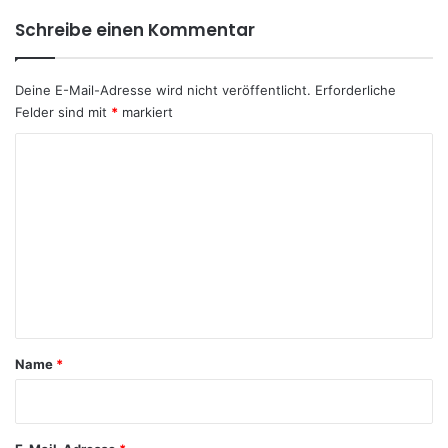
Schreibe einen Kommentar
Deine E-Mail-Adresse wird nicht veröffentlicht.
Erforderliche
Felder sind mit
*
markiert
K
o
m
m
e
n
t
a
Name
*
r
*