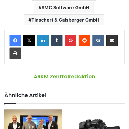
SMC Software GmbH
Tinschert & Gaisberger GmbH
LinkedIn
Tumblr
Pinterest
Reddit
VKontakte
Teile per E-Mail
Drucken
ARKM Zentralredaktion
Ähnliche Artikel