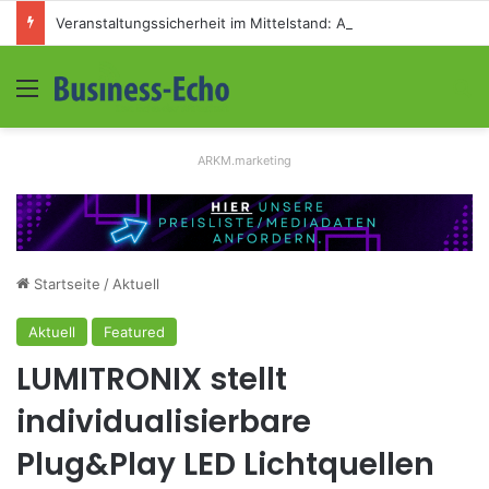
Veranstaltungssicherheit im Mittelstand: Absperrkonzepte für temporäre Außengelände
Menü
S
ARKM.marketing
Startseite
/
Aktuell
Aktuell
Featured
LUMITRONIX stellt
individualisierbare
Plug&Play LED Lichtquellen