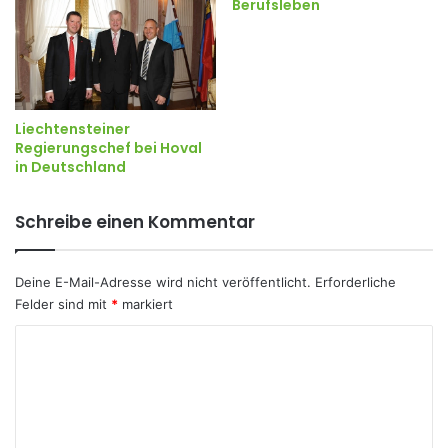
Berufsleben
Liechtensteiner
Regierungschef bei Hoval
in Deutschland
Schreibe einen Kommentar
Deine E-Mail-Adresse wird nicht veröffentlicht.
Erforderliche
Felder sind mit
*
markiert
K
o
m
m