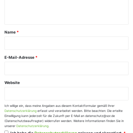
e
n
t
a
Name
*
r
*
E-Mail-Adresse
*
Website
Ich willige ein, dass meine Angaben aus diesem Kontaktformular gemäß Ihrer
Datenschutzerklärung
erfasst und verarbeitet werden. Bitte beachten: Die erteilte
Einwilligung kann jederzeit für die Zukunft per E-Mail an datenschutz@sor.de
(Datenschutzbeauftragter) widerrufen werden. Weitere Informationen finden Sie in
unserer
Datenschutzerklärung
.