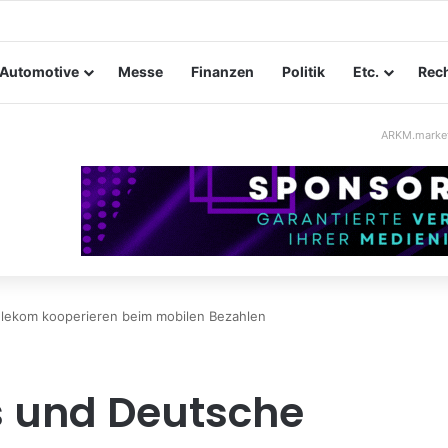
tungssicherheit im Mittelstand: Absperrkonzepte für temporäre Außeng
Automotive
Messe
Finanzen
Politik
Etc.
Rech
ARKM.marke
elekom kooperieren beim mobilen Bezahlen
s und Deutsche