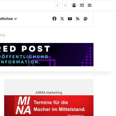
Anmelden
Zufälliger Artike
Sidebar
elände
Facebook
X
YouTube
RSS
Mastodon
tliches
ting
ARKM.marketing