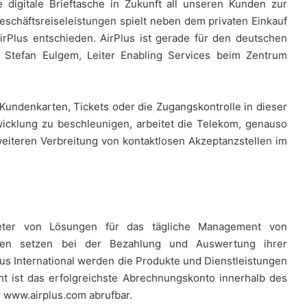
ie digitale Brieftasche in Zukunft all unseren Kunden zur
schäftsreiseleistungen spielt neben dem privaten Einkauf
irPlus entschieden. AirPlus ist gerade für den deutschen
o Stefan Eulgem, Leiter Enabling Services beim Zentrum
undenkarten, Tickets oder die Zugangskontrolle in dieser
icklung zu beschleunigen, arbeitet die Telekom, genauso
weiteren Verbreitung von kontaktlosen Akzeptanzstellen im
nbieter von Lösungen für das tägliche Management von
den setzen bei der Bezahlung und Auswertung ihrer
lus International werden die Produkte und Dienstleistungen
t ist das erfolgreichste Abrechnungskonto innerhalb des
r www.airplus.com abrufbar.