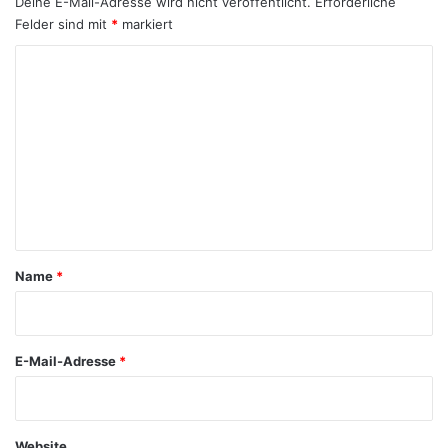
Deine E-Mail-Adresse wird nicht veröffentlicht.
Erforderliche
Felder sind mit
*
markiert
K
o
m
m
e
n
t
a
Name
*
r
*
E-Mail-Adresse
*
Website