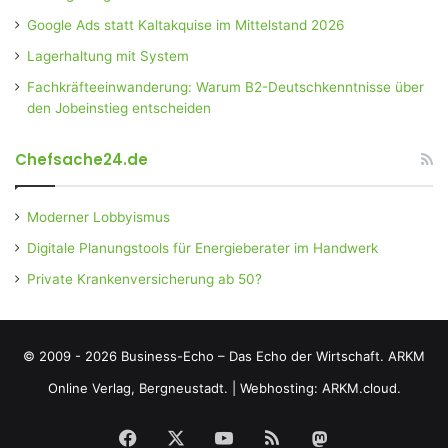
Google Ads statt Kaltakquise im Mittelstand 2026
Lagerhaltung mit System
Fachkräfteeinwanderung: Warum B2-Deutschkenntnisse über
den Jobeinstieg entscheiden
Chefsache24.de
Moderner Lobbyismus
Digitale Planungstools für Energieberater im Handwerk
Private Krankenversicherung ab 50?
© 2009 - 2026 Business-Echo – Das Echo der Wirtschaft.
ARKM
Online Verlag, Bergneustadt.
|
Webhosting: ARKM.cloud.
Facebook
X
YouTube
RSS
Mastodon