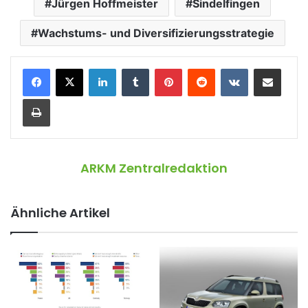
Jürgen Hoffmeister
Sindelfingen
Wachstums- und Diversifizierungsstrategie
LinkedIn
Tumblr
Pinterest
Reddit
VKontakte
Teile per E-Mail
Drucken
ARKM Zentralredaktion
Ähnliche Artikel