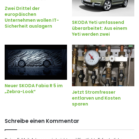
Zwei Drittel der
europäischen
Unternehmen wollen IT-
SKODA Yeti umfassend
Sicherheit auslagern
überarbeitet: Aus einem
Yeti werden zwei
Neuer SKODA Fabia R 5 im
„Zebra-Look“
Jetzt Stromfresser
entlarven und Kosten
sparen
Schreibe einen Kommentar