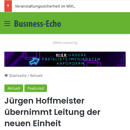
Veranstaltungssicherheit im Mittelstand: Absperrkonzepte für temporäre Außengelände
Menü
S
ARKM.marketing
Startseite
/
Aktuell
Aktuell
Featured
Jürgen Hoffmeister
übernimmt Leitung der
neuen Einheit