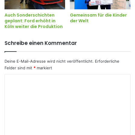
Gemeinsam für die Kinder
Auch Sonderschichten
der Welt
geplant: Ford erhöht in
Köln weiter die Produktion
Schreibe einen Kommentar
Deine E-Mail-Adresse wird nicht veröffentlicht.
Erforderliche
Felder sind mit
*
markiert
K
o
m
m
e
n
t