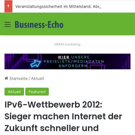
Veranstaltungssicherheit im Mittelstand: Absperrkonzepte für temporäre Außengelände
Menü
S
ARKM.marketing
Startseite
/
Aktuell
Aktuell
Featured
IPv6-Wettbewerb 2012:
Sieger machen Internet der
Zukunft schneller und