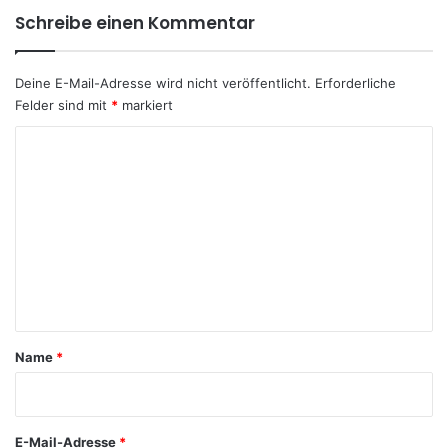
Schreibe einen Kommentar
Deine E-Mail-Adresse wird nicht veröffentlicht.
Erforderliche
Felder sind mit
*
markiert
K
o
m
m
e
n
t
a
Name
*
r
*
E-Mail-Adresse
*