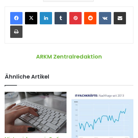
LinkedIn
Tumblr
Pinterest
Reddit
VKontakte
Teile per E-Mail
Drucken
ARKM Zentralredaktion
Ähnliche Artikel