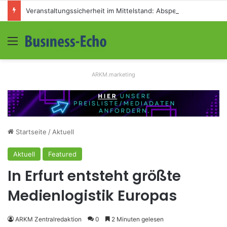
Veranstaltungssicherheit im Mittelstand: Absperrkonzepte für temporäre Außengelände
Menü
S
ARKM.marketing
Startseite
/
Aktuell
Aktuell
Featured
In Erfurt entsteht größte
Medienlogistik Europas
ARKM Zentralredaktion
0
2 Minuten gelesen