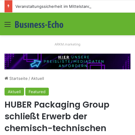
Veranstaltungssicherheit im Mittelstand: Absperrkonzepte für temporäre Außengelände
Menü
S
ARKM.marketing
Startseite
/
Aktuell
Aktuell
Featured
HUBER Packaging Group
schließt Erwerb der
chemisch-technischen