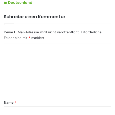
in Deutschland
Schreibe einen Kommentar
Deine E-Mail-Adresse wird nicht veröffentlicht.
Erforderliche
Felder sind mit
*
markiert
K
o
m
m
e
n
t
a
Name
*
r