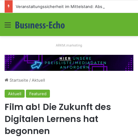
Veranstaltungssicherheit im Mittelstand: Absperrkonzepte für temporäre Außengelände
Menü
S
ARKM.marketing
Startseite
/
Aktuell
Aktuell
Featured
Film ab! Die Zukunft des
Digitalen Lernens hat
begonnen