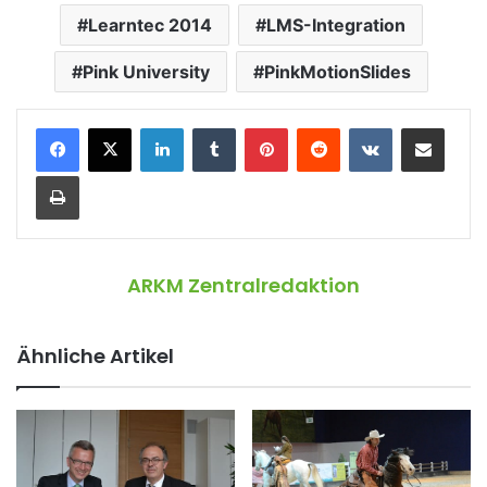
Learntec 2014
LMS-Integration
Pink University
PinkMotionSlides
LinkedIn
Tumblr
Pinterest
Reddit
VKontakte
Teile per E-Mail
Drucken
ARKM Zentralredaktion
Ähnliche Artikel