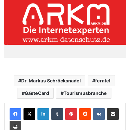
Dr. Markus Schröcksnadel
feratel
GästeCard
Tourismusbranche
LinkedIn
Tumblr
Pinterest
Reddit
VKontakte
Teile per E-Mail
Drucken