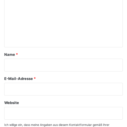
o
m
m
e
n
t
a
Name
*
r
*
E-Mail-Adresse
*
Website
Ich willige ein, dass meine Angaben aus diesem Kontaktformular gemäß Ihrer