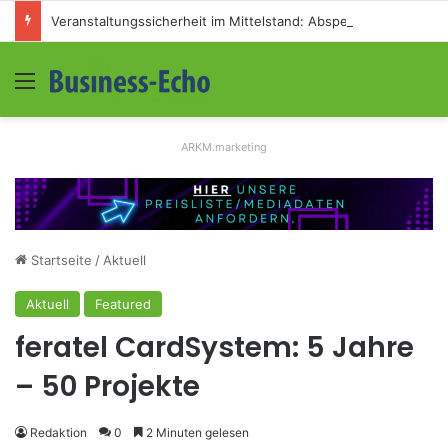
Veranstaltungssicherheit im Mittelstand: Absperrkonzepte für temporäre Außengelände
Menü
S
ARKM.marketing
Startseite
/
Aktuell
Aktuell
Featured
feratel CardSystem: 5 Jahre
– 50 Projekte
Redaktion
0
2 Minuten gelesen