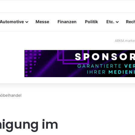
tungssicherheit im Mittelstand: Absperrkonzepte für temporäre Außen
Automotive
Messe
Finanzen
Politik
Etc.
Rech
ARKM.marke
möbelhandel
nigung im