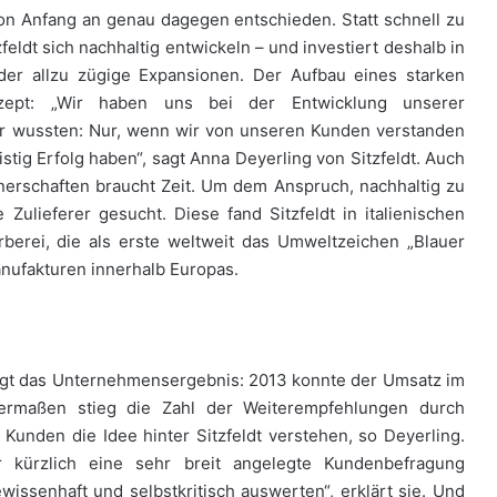
on Anfang an genau dagegen entschieden. Statt schnell zu
feldt sich nachhaltig entwickeln – und investiert deshalb in
oder allzu zügige Expansionen. Der Aufbau eines starken
zept: „Wir haben uns bei der Entwicklung unserer
wir wussten: Nur, wenn wir von unseren Kunden verstanden
ig Erfolg haben“, sagt Anna Deyerling von Sitzfeldt. Auch
nerschaften braucht Zeit. Um dem Anspruch, nachhaltig zu
Zulieferer gesucht. Diese fand Sitzfeldt in italienischen
rberei, die als erste weltweit das Umweltzeichen „Blauer
Manufakturen innerhalb Europas.
igt das Unternehmensergebnis: 2013 konnte der Umsatz im
hermaßen stieg die Zahl der Weiterempfehlungen durch
e Kunden die Idee hinter Sitzfeldt verstehen, so Deyerling.
kürzlich eine sehr breit angelegte Kundenbefragung
ssenhaft und selbstkritisch auswerten“, erklärt sie. Und