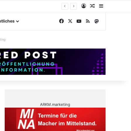
Anmelden
Zufälliger Artike
Sidebar
gelände
Facebook
X
YouTube
RSS
Mastodon
tliches
ting
ARKM.marketing