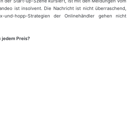
in der Start-up-Szene kursiert, ist mit den Meldungen vom
deo ist insolvent. Die Nachricht ist nicht überraschend,
Ex-und-hopp-Strategien der Onlinehändler gehen nicht
u jedem Preis?