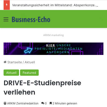
Veranstaltungssicherheit im Mittelstand: Absperrkonzepte für temporäre Außengelände
Menü
S
ARKM.marketing
Startseite
/
Aktuell
Aktuell
Featured
DRIVE-E-Studienpreise
verliehen
ARKM Zentralredaktion
0
2 Minuten gelesen