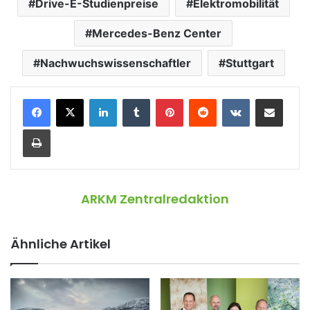
Drive-E-Studienpreise
Elektromobilität
Mercedes-Benz Center
Nachwuchswissenschaftler
Stuttgart
LinkedIn
Tumblr
Pinterest
Reddit
VKontakte
Teile per E-Mail
Drucken
ARKM Zentralredaktion
Ähnliche Artikel