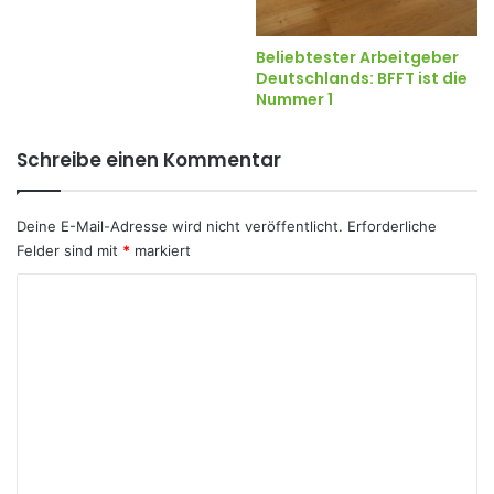
Beliebtester Arbeitgeber
Deutschlands: BFFT ist die
Nummer 1
Schreibe einen Kommentar
Deine E-Mail-Adresse wird nicht veröffentlicht.
Erforderliche
Felder sind mit
*
markiert
K
o
m
m
e
n
t