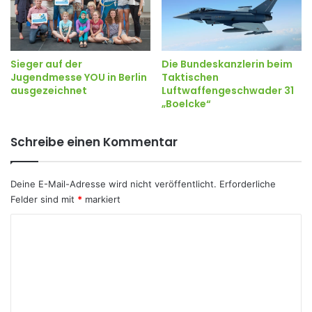
Sieger auf der
Die Bundeskanzlerin beim
Jugendmesse YOU in Berlin
Taktischen
ausgezeichnet
Luftwaffengeschwader 31
„Boelcke“
Schreibe einen Kommentar
Deine E-Mail-Adresse wird nicht veröffentlicht.
Erforderliche
Felder sind mit
*
markiert
K
o
m
m
e