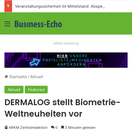
Veranstaltungssicherheit im Mittelstand: Absperrkonzepte für temporäre Außengelände
Menü
S
ARKM.marketing
Startseite
/
Aktuell
Aktuell
Featured
DERMALOG stellt Biometrie-
Weltneuheiten vor
ARKM Zentralredaktion
0
3 Minuten gelesen