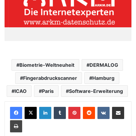
Biometrie-Weltneuheit
DERMALOG
Fingerabdruckscanner
Hamburg
ICAO
Paris
Software-Erweiterung
LinkedIn
Tumblr
Pinterest
Reddit
VKontakte
Teile per E-Mail
Drucken