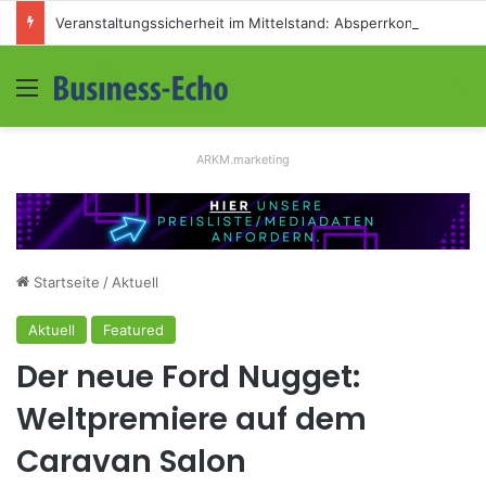
Veranstaltungssicherheit im Mittelstand: Absperrkonzepte für temporäre Außengelände
Menü
S
ARKM.marketing
Startseite
/
Aktuell
Aktuell
Featured
Der neue Ford Nugget:
Weltpremiere auf dem
Caravan Salon