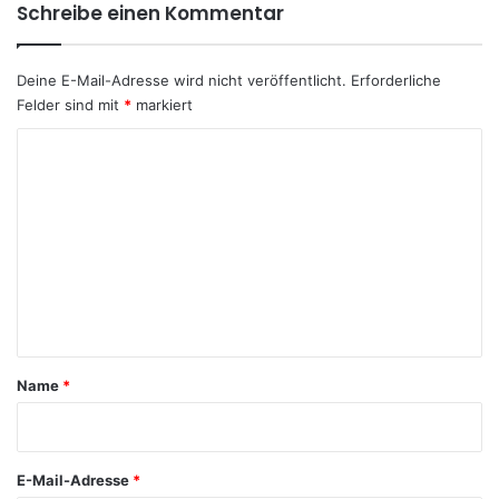
Schreibe einen Kommentar
Deine E-Mail-Adresse wird nicht veröffentlicht.
Erforderliche
Felder sind mit
*
markiert
K
o
m
m
e
n
t
a
Name
*
r
*
E-Mail-Adresse
*