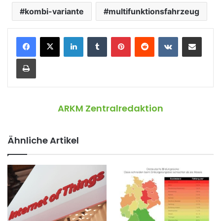
kombi-variante
multifunktionsfahrzeug
LinkedIn
Tumblr
Pinterest
Reddit
VKontakte
Teile per E-Mail
Drucken
ARKM Zentralredaktion
Ähnliche Artikel