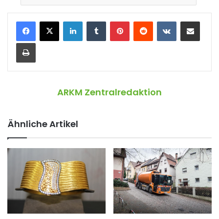
LinkedIn
Tumblr
Pinterest
Reddit
VKontakte
Teile per E-Mail
Drucken
ARKM Zentralredaktion
Ähnliche Artikel