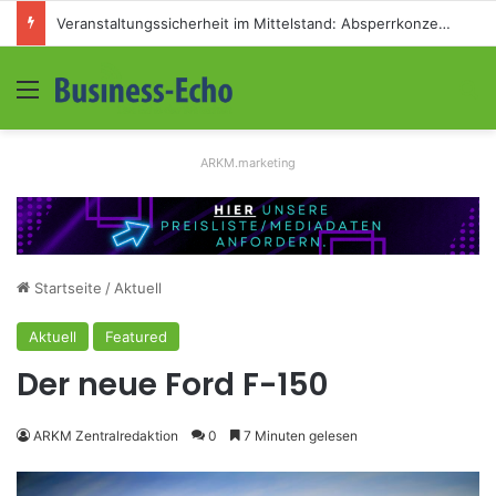
Veranstaltungssicherheit im Mittelstand: Absperrkonzepte für temporäre Außengelände
Menü
S
ARKM.marketing
Startseite
/
Aktuell
Aktuell
Featured
Der neue Ford F-150
ARKM Zentralredaktion
0
7 Minuten gelesen