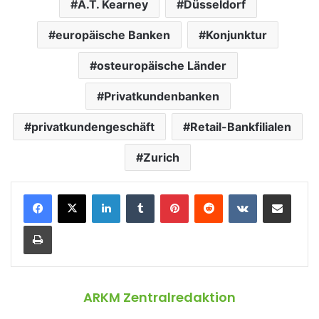
A.T. Kearney
Düsseldorf
europäische Banken
Konjunktur
osteuropäische Länder
Privatkundenbanken
privatkundengeschäft
Retail-Bankfilialen
Zurich
LinkedIn
Tumblr
Pinterest
Reddit
VKontakte
Teile per E-Mail
Drucken
ARKM Zentralredaktion