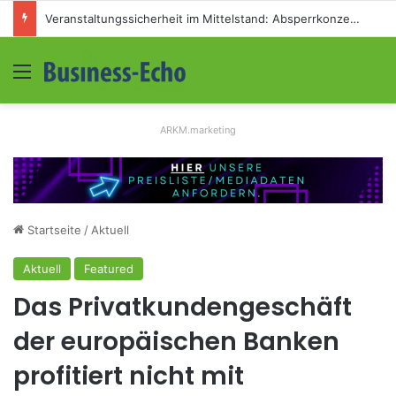
Veranstaltungssicherheit im Mittelstand: Absperrkonzepte für temporäre Außengelände
Menü
S
ARKM.marketing
Startseite
/
Aktuell
Aktuell
Featured
Das Privatkundengeschäft
der europäischen Banken
profitiert nicht mit