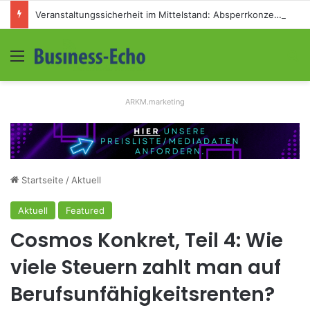
Veranstaltungssicherheit im Mittelstand: Absperrkonzepte für temporäre Außengelände
Menü
S
ARKM.marketing
Startseite
/
Aktuell
Aktuell
Featured
Cosmos Konkret, Teil 4: Wie
viele Steuern zahlt man auf
Berufsunfähigkeitsrenten?