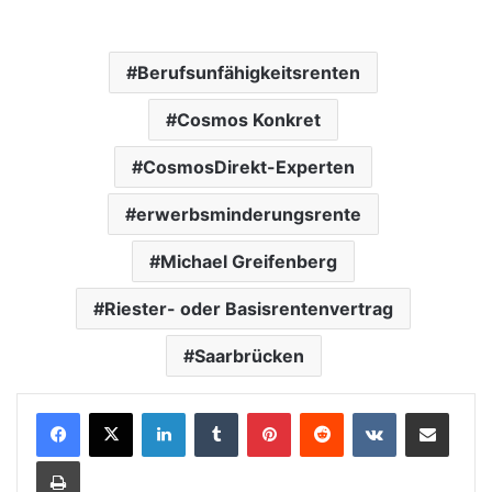
Berufsunfähigkeitsrenten
Cosmos Konkret
CosmosDirekt-Experten
erwerbsminderungsrente
Michael Greifenberg
Riester- oder Basisrentenvertrag
Saarbrücken
LinkedIn
Tumblr
Pinterest
Reddit
VKontakte
Teile per E-Mail
Drucken