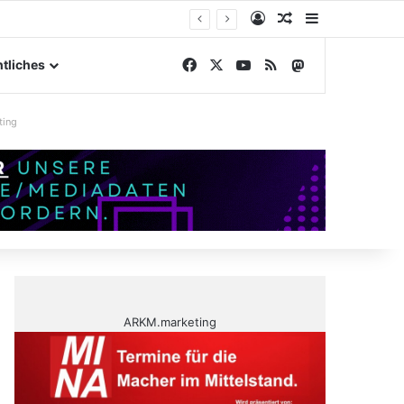
Anmelden
Zufälliger Artike
Sidebar
gelände
Facebook
X
YouTube
RSS
Mastodon
tliches
ting
ARKM.marketing