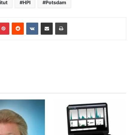
itut
HPI
Potsdam
Pinterest
Reddit
VKontakte
Teile per E-Mail
Drucken