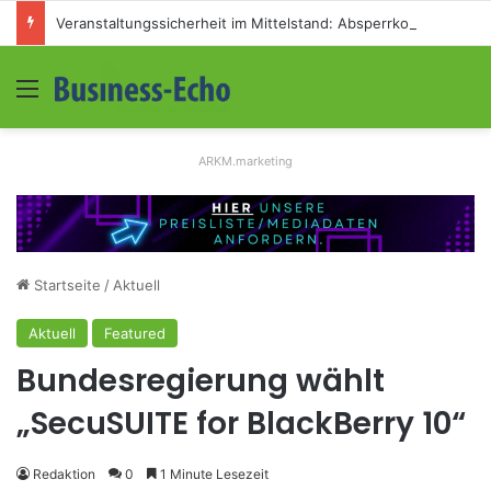
Veranstaltungssicherheit im Mittelstand: Absperrkonzepte für temporäre Außengelände
Menü
S
ARKM.marketing
Startseite
/
Aktuell
Aktuell
Featured
Bundesregierung wählt
„SecuSUITE for BlackBerry 10“
Redaktion
0
1 Minute Lesezeit