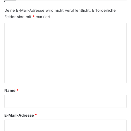
Deine E-Mail-Adresse wird nicht veröffentlicht.
Erforderliche
Felder sind mit
*
markiert
K
o
m
m
e
n
t
a
Name
*
r
*
E-Mail-Adresse
*