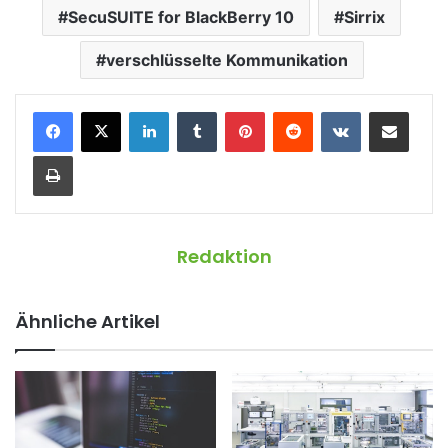
SecuSUITE for BlackBerry 10
Sirrix
verschlüsselte Kommunikation
LinkedIn
Tumblr
Pinterest
Reddit
VKontakte
Teile per E-Mail
Drucken
Redaktion
Ähnliche Artikel