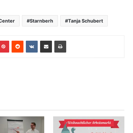
Center
Starnberh
Tanja Schubert
Pinterest
Reddit
VKontakte
Teile per E-Mail
Drucken