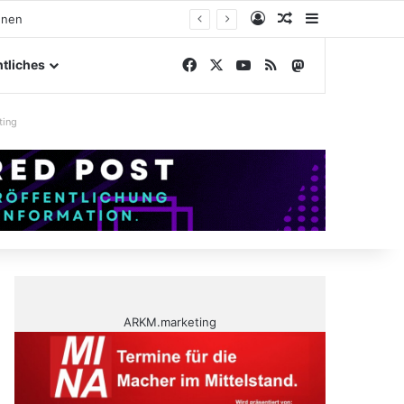
Anmelden
Zufälliger Artike
Sidebar
gelände
Facebook
X
YouTube
RSS
Mastodon
tliches
ting
ARKM.marketing