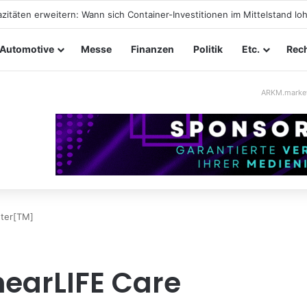
tungssicherheit im Mittelstand: Absperrkonzepte für temporäre Außen
Automotive
Messe
Finanzen
Politik
Etc.
Rech
ARKM.marke
nter[TM]
hearLIFE Care