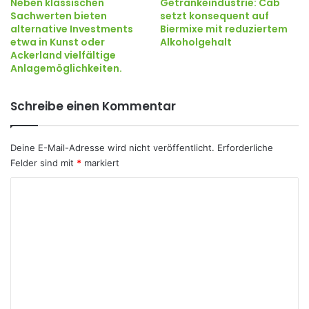
Neben klassischen
Getränkeindustrie: Cab
Sachwerten bieten
setzt konsequent auf
alternative Investments
Biermixe mit reduziertem
etwa in Kunst oder
Alkoholgehalt
Ackerland vielfältige
Anlagemöglichkeiten.
Schreibe einen Kommentar
Deine E-Mail-Adresse wird nicht veröffentlicht.
Erforderliche
Felder sind mit
*
markiert
K
o
m
m
e
n