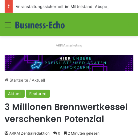
Veranstaltungssicherheit im Mittelstand: Absperrkonzepte für temporäre Außengelände
Menü
S
ARKM.marketing
Startseite
/
Aktuell
Aktuell
Featured
3 Millionen Brennwertkessel
verschenken Potenzial
ARKM Zentralredaktion
0
2 Minuten gelesen