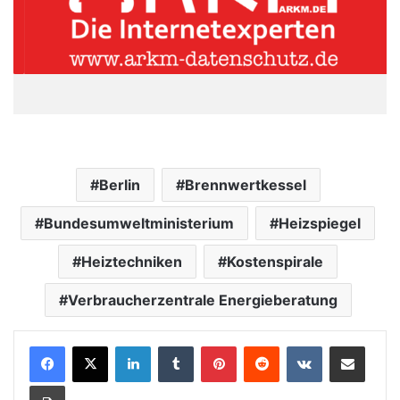
Berlin
Brennwertkessel
Bundesumweltministerium
Heizspiegel
Heiztechniken
Kostenspirale
Verbraucherzentrale Energieberatung
LinkedIn
Tumblr
Pinterest
Reddit
VKontakte
Teile per E-Mail
Drucken