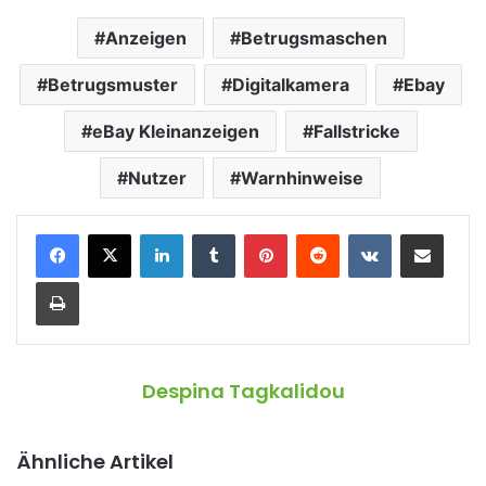
Anzeigen
Betrugsmaschen
Betrugsmuster
Digitalkamera
Ebay
eBay Kleinanzeigen
Fallstricke
Nutzer
Warnhinweise
LinkedIn
Tumblr
Pinterest
Reddit
VKontakte
Teile per E-Mail
Drucken
Despina Tagkalidou
Ähnliche Artikel