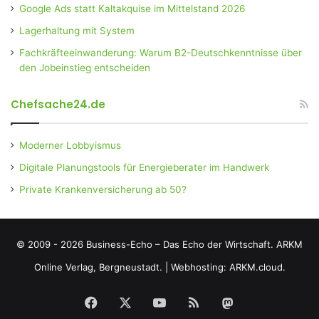
Google Ads statt Kaltakquise im Mittelstand 2026
Lagerhaltung mit System
Fachkräfteeinwanderung: Warum B2-Deutschkenntnisse über
den Jobeinstieg entscheiden
Chefsache24.de
Moderner Lobbyismus
Digitale Planungstools für Energieberater im Handwerk
Private Krankenversicherung ab 50?
© 2009 - 2026 Business-Echo – Das Echo der Wirtschaft.
ARKM
Online Verlag, Bergneustadt.
|
Webhosting: ARKM.cloud.
Facebook
X
YouTube
RSS
Mastodon