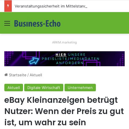
Veranstaltungssicherheit im Mittelstand: Absperrkonzepte für temporäre Außengelände
Menü
S
ARKM.marketing
Startseite
/
Aktuell
Aktuell
Digitale Wirtschaft
Unternehmen
eBay Kleinanzeigen betrügt
Nutzer: Wenn der Preis zu gut
ist, um wahr zu sein