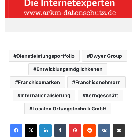
Dienstleistungsportfolio
Dwyer Group
Entwicklungsmöglichkeiten
Franchisemarken
Franchisenehmern
Internationalisierung
Kerngeschäft
Locatec Ortungstechnik GmbH
LinkedIn
Tumblr
Pinterest
Reddit
VKontakte
Teile per E-Mail