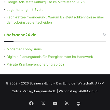
Google Ads statt Kaltakquise im Mittelstand 2026
Lagerhaltung mit System
Fachkräfteeinwanderung: Warum B2-Deutschkenntnisse über
den Jobeinstieg entscheiden
Chefsache24.de
Moderner Lobbyismus
Digitale Planungstools für Energieberater im Handwerk
Private Krankenversicherung ab 50?
© 2009 - 2026 Business-Echo – Das Echo der Wirtschaft.
ARKM
Online Verlag, Bergneustadt.
|
Webhosting: ARKM.cloud.
Facebook
X
YouTube
RSS
Mastodon