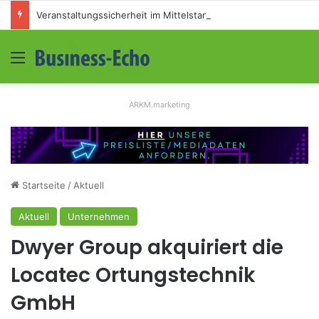
Veranstaltungssicherheit im Mittelstand: Absperrkonzepte für temporäre Außengelände
Menü
S
ARKM.marketing
Startseite
/
Aktuell
Aktuell
Unternehmen
Dwyer Group akquiriert die
Locatec Ortungstechnik
GmbH