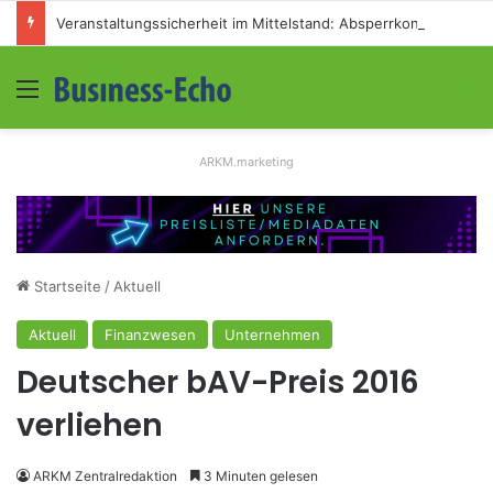
Veranstaltungssicherheit im Mittelstand: Absperrkonzepte für temporäre Außengelände
Menü
S
ARKM.marketing
Startseite
/
Aktuell
Aktuell
Finanzwesen
Unternehmen
Deutscher bAV-Preis 2016
verliehen
ARKM Zentralredaktion
3 Minuten gelesen