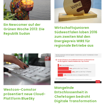
Ein Newcomer auf der
Wirtschaftsjunioren
Grünen Woche 2013: Die
Südwestfalen loben 2016
Republik Sudan
zum zweiten Mal den
Energiepreis WIRE für
regionale Betriebe aus
Mangelnde
Westcon-Comstor
Entschlossenheit in
präsentiert neue Cloud-
Chefetagen bedroht
Plattform BlueSky
Digitale Transformation