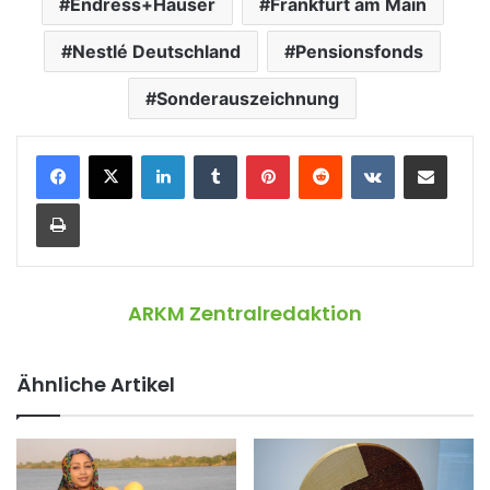
Endress+Hauser
Frankfurt am Main
Nestlé Deutschland
Pensionsfonds
Sonderauszeichnung
LinkedIn
Tumblr
Pinterest
Reddit
VKontakte
Teile per E-Mail
Drucken
ARKM Zentralredaktion
Ähnliche Artikel