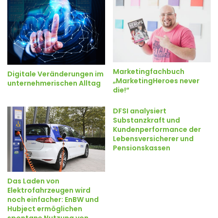
Marketingfachbuch
Digitale Veränderungen im
„MarketingHeroes never
unternehmerischen Alltag
die!“
DFSI analysiert
Substanzkraft und
Kundenperformance der
Lebensversicherer und
Pensionskassen
Das Laden von
Elektrofahrzeugen wird
noch einfacher: EnBW und
Hubject ermöglichen