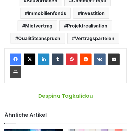
Bauvorhaben
Commerz Real
Immobilienfonds
Investition
Mietvertrag
Projektrealisation
Qualitätsanspruch
Vertragsparteien
LinkedIn
Tumblr
Pinterest
Reddit
VKontakte
Teile per E-Mail
Drucken
Despina Tagkalidou
Ähnliche Artikel