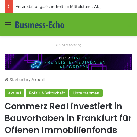
Veranstaltungssicherheit im Mittelstand: Absperrkonzepte für temporäre Außengelände
Menü
S
ARKM.marketing
Startseite
/
Aktuell
Aktuell
Politik & Wirtschaft
Unternehmen
Commerz Real investiert in
Bauvorhaben in Frankfurt für
Offenen Immobilienfonds