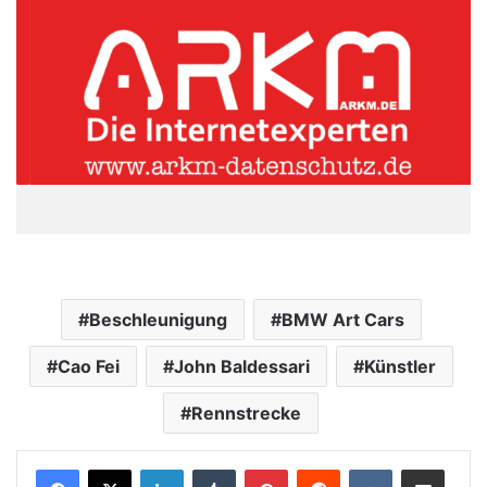
Beschleunigung
BMW Art Cars
Cao Fei
John Baldessari
Künstler
Rennstrecke
LinkedIn
Tumblr
Pinterest
Reddit
VKontakte
Teile per E-Mail