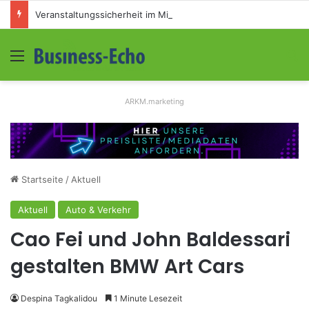
Veranstaltungssicherheit im Mittelstand: Absperrkonzepte für temporäre Außengelände
Menü
S
ARKM.marketing
Startseite
/
Aktuell
Aktuell
Auto & Verkehr
Cao Fei und John Baldessari
gestalten BMW Art Cars
Despina Tagkalidou
1 Minute Lesezeit