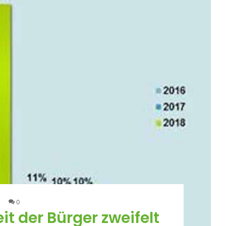
0
t der Bürger zweifelt