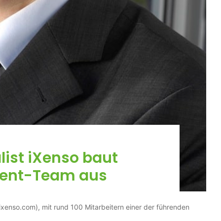
ist iXenso baut
nt-Team aus
xenso.com), mit rund 100 Mitarbeitern einer der führenden