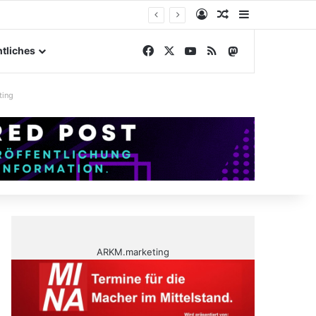
Anmelden
Zufälliger Artike
Sidebar
elände
Facebook
X
YouTube
RSS
Mastodon
tliches
ting
ARKM.marketing