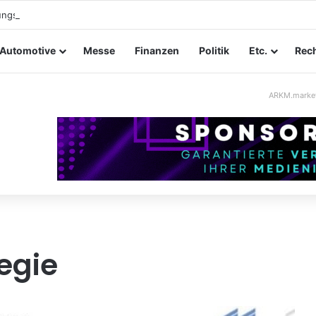
ungssicherheit im Mittelstand: Absperrkonzepte für temporäre Außeng
Automotive
Messe
Finanzen
Politik
Etc.
Rech
ARKM.marke
egie