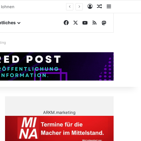
Anmelden
Zufälliger Artike
Sidebar
ßengelände
Facebook
X
YouTube
RSS
Mastodon
tliches
ting
ARKM.marketing