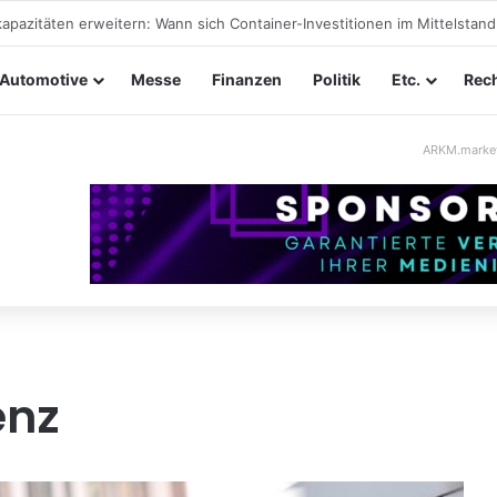
taltungssicherheit im Mittelstand: Absperrkonzepte für temporäre Au
Automotive
Messe
Finanzen
Politik
Etc.
Rech
ARKM.marke
enz