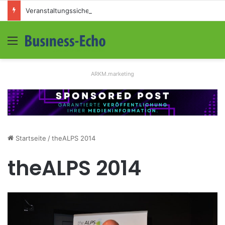
Veranstaltungssicherheit im Mittelstand: Absperrkonzepte für temporäre Außengelände
Menü
S
ARKM.marketing
Startseite
/
theALPS 2014
theALPS 2014