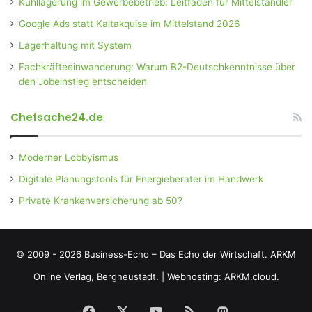
Kühllagerung im Gewerbebetrieb: Leitfaden für Mittelständler
Google Ads statt Kaltakquise im Mittelstand 2026
Lagerhaltung mit System
Fachkräfteeinwanderung: Warum B2-Deutschkenntnisse über
den Jobeinstieg entscheiden
Chefsache24.de
Moderner Lobbyismus
Digitale Planungstools für Energieberater im Handwerk
Private Krankenversicherung ab 50?
© 2009 - 2026 Business-Echo – Das Echo der Wirtschaft.
ARKM
Online Verlag, Bergneustadt.
|
Webhosting: ARKM.cloud.
Facebook
X
YouTube
RSS
Mastodon