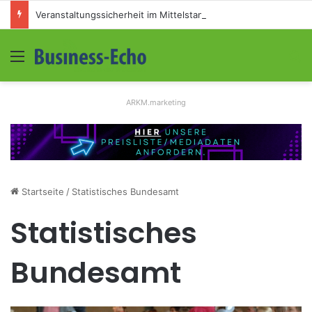
Veranstaltungssicherheit im Mittelstand: Absperrkonzepte für temporäre Außengelände
Menü
S
ARKM.marketing
Startseite
/
Statistisches Bundesamt
Statistisches
Bundesamt