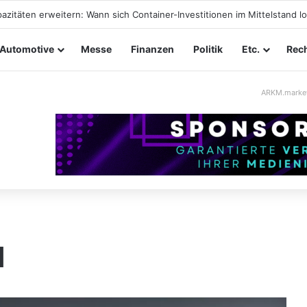
ltungssicherheit im Mittelstand: Absperrkonzepte für temporäre Auße
Automotive
Messe
Finanzen
Politik
Etc.
Rech
ARKM.marke
l