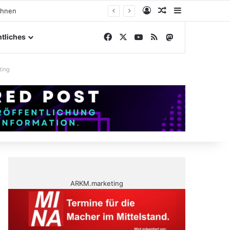
Anmelden
Zufälliger Artike
Sidebar
ngelände
Facebook
X
YouTube
RSS
Mastodon
tliches
ting
ARKM.marketing