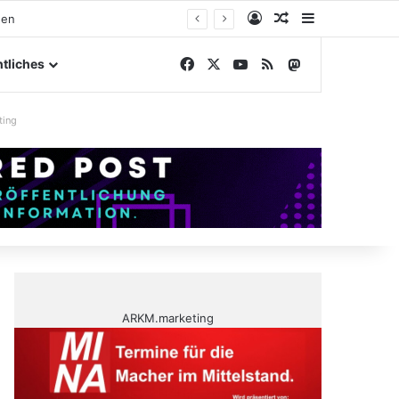
Anmelden
Zufälliger Artike
Sidebar
elände
Facebook
X
YouTube
RSS
Mastodon
tliches
ting
ARKM.marketing