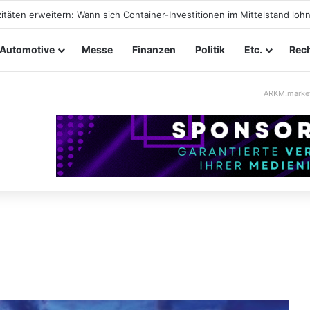
ungssicherheit im Mittelstand: Absperrkonzepte für temporäre Außeng
Automotive
Messe
Finanzen
Politik
Etc.
Rech
ARKM.marke