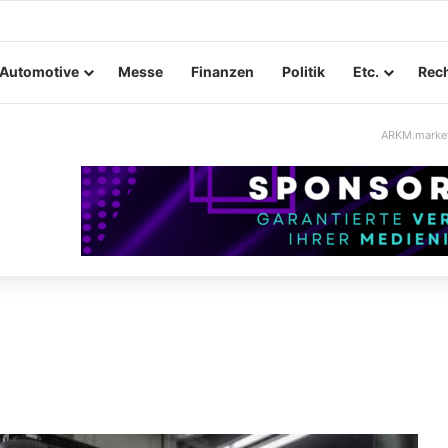
ltungssicherheit im Mittelstand: Absperrkonzepte für temporäre Auße
Automotive
Messe
Finanzen
Politik
Etc.
Rech
ARKM.marke