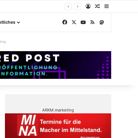
Anmelden
Zufälliger Artike
Sidebar
ngelände
Facebook
X
YouTube
RSS
Mastodon
tliches
ting
ARKM.marketing