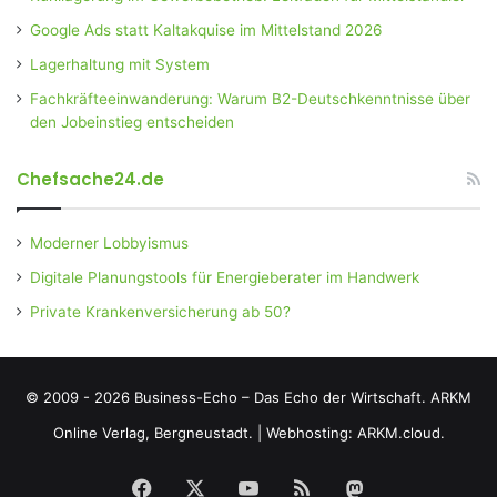
Google Ads statt Kaltakquise im Mittelstand 2026
Lagerhaltung mit System
Fachkräfteeinwanderung: Warum B2-Deutschkenntnisse über
den Jobeinstieg entscheiden
Chefsache24.de
Moderner Lobbyismus
Digitale Planungstools für Energieberater im Handwerk
Private Krankenversicherung ab 50?
© 2009 - 2026 Business-Echo – Das Echo der Wirtschaft.
ARKM
Online Verlag, Bergneustadt.
|
Webhosting: ARKM.cloud.
Facebook
X
YouTube
RSS
Mastodon