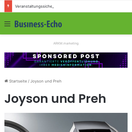
Veranstaltungssicherheit im Mittelstand: Absperrkonzepte für temporäre Außengelände
Menü
S
ARKM.marketing
Startseite
/
Joyson und Preh
Joyson und Preh