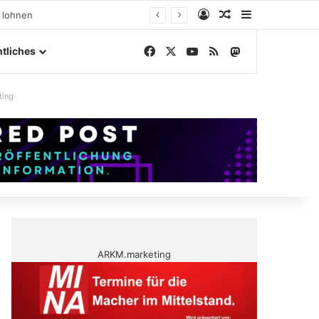
Anmelden
Zufälliger Artike
Sidebar
ßengelände
Facebook
X
YouTube
RSS
Mastodon
tliches
ting
ARKM.marketing