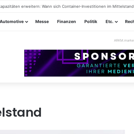
taltungssicherheit im Mittelstand: Absperrkonzepte für temporäre Au
Automotive
Messe
Finanzen
Politik
Etc.
Rech
ARKM.marke
elstand