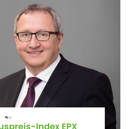
0
spreis-Index EPX