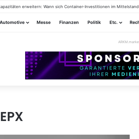
taltungssicherheit im Mittelstand: Absperrkonzepte für temporäre Au
Automotive
Messe
Finanzen
Politik
Etc.
Rech
ARKM.marke
 EPX