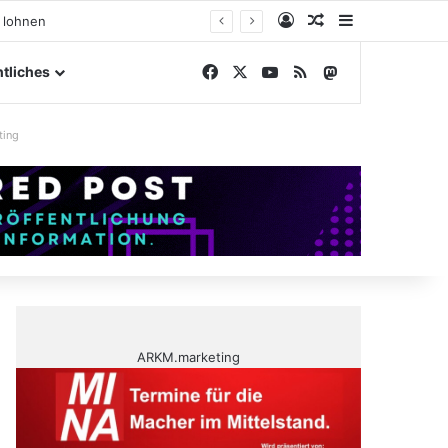
Anmelden
Zufälliger Artike
Sidebar
ßengelände
Facebook
X
YouTube
RSS
Mastodon
tliches
ting
ARKM.marketing