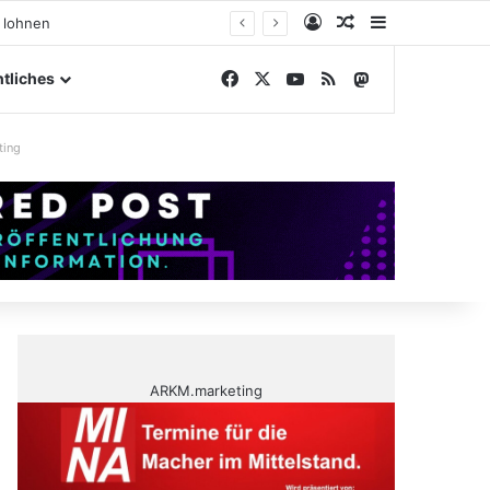
Anmelden
Zufälliger Artike
Sidebar
ßengelände
Facebook
X
YouTube
RSS
Mastodon
tliches
ting
ARKM.marketing