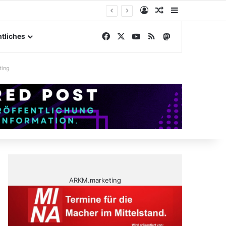
Anmelden
Zufälliger Artike
Sidebar
gelände
Facebook
X
YouTube
RSS
Mastodon
tliches
ting
ARKM.marketing