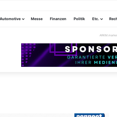
tungssicherheit im Mittelstand: Absperrkonzepte für temporäre Außen
Automotive
Messe
Finanzen
Politik
Etc.
Rech
ARKM.marke