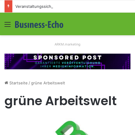
Veranstaltungssicherheit im Mittelstand: Absperrkonzepte für temporäre Außengelände
Menü
S
ARKM.marketing
Startseite
/
grüne Arbeitswelt
grüne Arbeitswelt