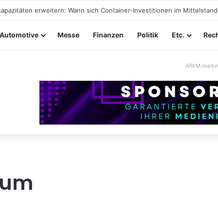
taltungssicherheit im Mittelstand: Absperrkonzepte für temporäre Au
Automotive
Messe
Finanzen
Politik
Etc.
Rech
ARKM.marke
aum