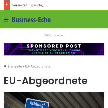
Veranstaltungssicherheit im Mittelstand: Absperrkonzepte für temporäre Außengelände
Menü
S
ARKM.marketing
Startseite
/
EU-Abgeordnete
EU-Abgeordnete