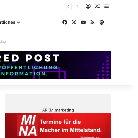
Anmelden
Zufälliger Artike
Sidebar
ngelände
Facebook
X
YouTube
RSS
Mastodon
tliches
ting
ARKM.marketing