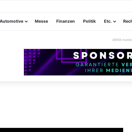
ltungssicherheit im Mittelstand: Absperrkonzepte für temporäre Auße
Automotive
Messe
Finanzen
Politik
Etc.
Rech
ARKM.marke