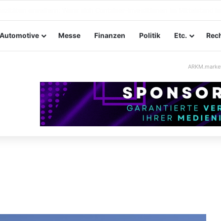
ltungssicherheit im Mittelstand: Absperrkonzepte für temporäre Auße
Automotive
Messe
Finanzen
Politik
Etc.
Rech
ARKM.marke