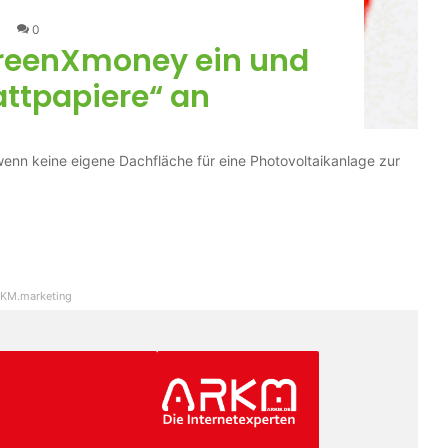
0
 greenXmoney ein und
attpapiere“ an
enn keine eigene Dachfläche für eine Photovoltaikanlage zur
KM.marketing