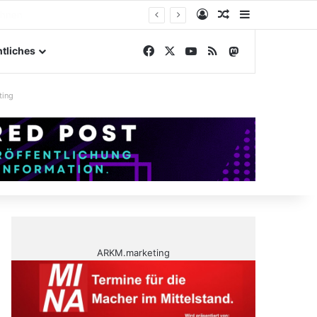
Anmelden
Zufälliger Artike
Sidebar
ngelände
Facebook
X
YouTube
RSS
Mastodon
tliches
ting
ARKM.marketing