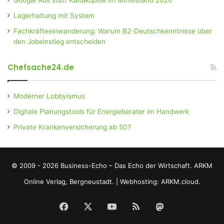
Google Ads statt Kaltakquise im Mittelstand 2026
Lagerhaltung mit System
Fachkräfteeinwanderung: Warum B2-Deutschkenntnisse über
den Jobeinstieg entscheiden
Chefsache24.de
Moderner Lobbyismus
Digitale Planungstools für Energieberater im Handwerk
Private Krankenversicherung ab 50?
© 2009 - 2026 Business-Echo – Das Echo der Wirtschaft.
ARKM
Online Verlag, Bergneustadt.
|
Webhosting: ARKM.cloud.
Facebook
X
YouTube
RSS
Mastodon