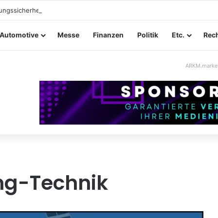
tungssicherheit im Mittelstand: Absperrkonzepte für temporäre Außeng
Automotive
Messe
Finanzen
Politik
Etc.
Rech
ARKM.marke
ng-Technik