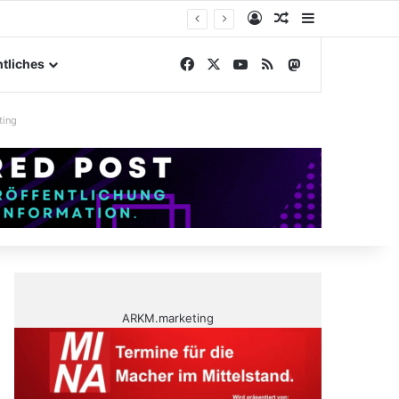
Anmelden
Zufälliger Artike
Sidebar
elände
Facebook
X
YouTube
RSS
Mastodon
tliches
ting
ARKM.marketing