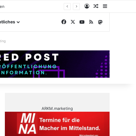
Anmelden
Zufälliger Artike
Sidebar
nen
Facebook
X
YouTube
RSS
Mastodon
tliches
ting
ARKM.marketing