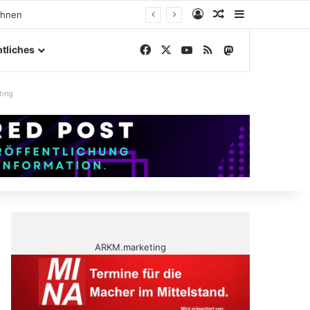
Anmelden
Zufälliger Artike
Sidebar
ngelände
Facebook
X
YouTube
RSS
Mastodon
tliches
ting
ARKM.marketing