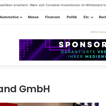
ltungssicherheit im Mittelstand: Absperrkonzepte für temporäre Auße
Automotive
Messe
Finanzen
Politik
Etc.
Rech
ARKM.marke
land GmbH