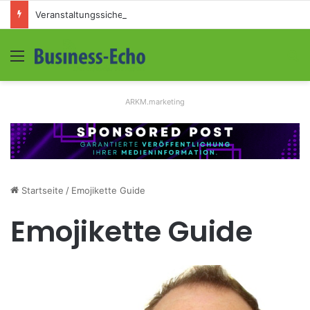
Veranstaltungssicherheit im Mittelstand: Absperrkonzepte für temporäre Außengelände
Menü
S
ARKM.marketing
Startseite
/
Emojikette Guide
Emojikette Guide